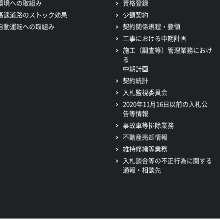
環境への取組み
資格登録
高速道路のストック効果
少額契約
自動運転への取組み
契約関係規程・要領
工事における中期計画
施工（調査等）管理業務におけ
る
中期計画
契約統計
入札監視委員会
2020年11月16日以前の入札公
告等情報
事故車等排除業務
不動産売却情報
維持修繕等業務
入札談合等の不正行為に関する
通報・相談先