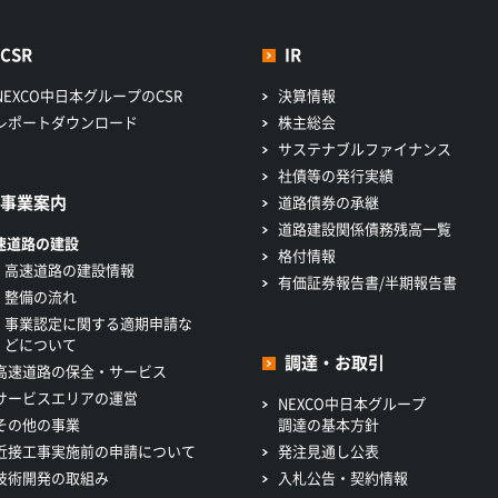
CSR
IR
NEXCO中日本グループのCSR
決算情報
レポートダウンロード
株主総会
サステナブルファイナンス
社債等の発行実績
事業案内
道路債券の承継
道路建設関係債務残高一覧
速道路の建設
格付情報
高速道路の建設情報
有価証券報告書/半期報告書
整備の流れ
事業認定に関する適期申請な
どについて
調達・お取引
高速道路の保全・サービス
サービスエリアの運営
NEXCO中日本グループ
その他の事業
調達の基本方針
近接工事実施前の申請について
発注見通し公表
技術開発の取組み
入札公告・契約情報