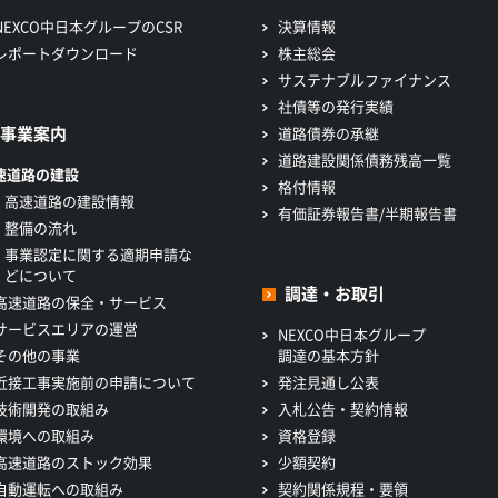
NEXCO中日本グループのCSR
決算情報
レポートダウンロード
株主総会
サステナブルファイナンス
社債等の発行実績
事業案内
道路債券の承継
道路建設関係債務残高一覧
速道路の建設
格付情報
高速道路の建設情報
有価証券報告書/半期報告書
整備の流れ
事業認定に関する適期申請な
どについて
調達・お取引
高速道路の保全・サービス
サービスエリアの運営
NEXCO中日本グループ
その他の事業
調達の基本方針
近接工事実施前の申請について
発注見通し公表
技術開発の取組み
入札公告・契約情報
環境への取組み
資格登録
高速道路のストック効果
少額契約
自動運転への取組み
契約関係規程・要領