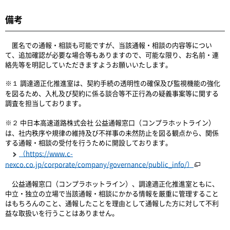
備考
匿名での通報・相談も可能ですが、当該通報・相談の内容等につい
て、追加確認が必要な場合等もありますので、可能な限り、お名前・連
絡先等を明記していただきますようお願いいたします。
※１ 調達適正化推進室は、契約手続の透明性の確保及び監視機能の強化
を図るため、入札及び契約に係る談合等不正行為の疑義事案等に関する
調査を担当しております。
※２ 中日本高速道路株式会社 公益通報窓口（コンプラホットライン）
は、社内秩序や規律の維持及び不祥事の未然防止を図る観点から、関係
する通報・相談の受付を行うために開設しております。
（https://www.c-
nexco.co.jp/corporate/company/governance/public_info/）
公益通報窓口（コンプラホットライン）、調達適正化推進室ともに、
中立・独立の立場で当該通報・相談にかかる情報を厳重に管理すること
はもちろんのこと、通報したことを理由として通報した方に対して不利
益な取扱いを行うことはありません。