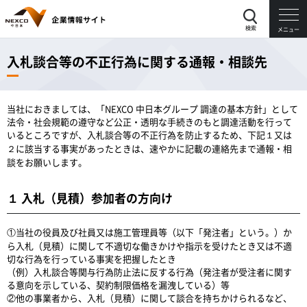
検索
メニュー
入札談合等の不正行為に関する通報・相談先
当社におきましては、「NEXCO 中日本グループ 調達の基本方針」として
法令・社会規範の遵守など公正・透明な手続きのもと調達活動を行って
いるところですが、入札談合等の不正行為を防止するため、下記１又は
２に該当する事実があったときは、速やかに記載の連絡先まで通報・相
談をお願いします。
１ 入札（見積）参加者の方向け
①当社の役員及び社員又は施工管理員等（以下「発注者」という。）か
ら入札（見積）に関して不適切な働きかけや指示を受けたとき又は不適
切な行為を行っている事実を把握したとき
（例）入札談合等関与行為防止法に反する行為（発注者が受注者に関す
る意向を示している、契約制限価格を漏洩している）等
②他の事業者から、入札（見積）に関して談合を持ちかけられるなど、