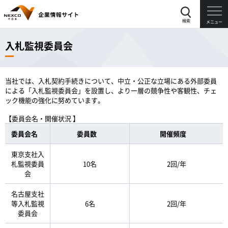
検索
メニュー
入札監視委員会
当社では、入札契約手続きについて、中立・公正な立場にある外部委員
による「入札監視委員会」を設置し、より一層の競争性や客観性、チェ
ック機能の強化に努めています。
【委員会名・開催状況 】
委員会名
委員数
開催頻度
東京支社入
札監視委員
10名
2回/年
会
名古屋支社
等入札監視
6名
2回/年
委員会