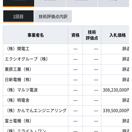
1回目
技術評価点内訳
技術
事業者名
資格
入札価格
評価点
（株）関電工
―
―
辞退
エクシオグループ（株）
―
―
辞退
栗原工業（株）
―
―
辞退
日新電機（株）
―
―
辞退
（株）マルツ電波
―
―
308,230,000円
（株）明電舎
―
―
辞退
（株）かんでんエンジニアリング
―
―
339,500,000円
富士電機（株）
―
―
辞退
（株）ミライト・ワン
―
―
辞退