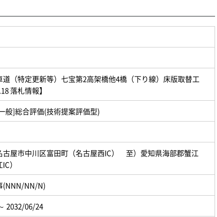
車道（特定更新等）七宝第2高架橋他4橋（下り線）床版取替工
8.18 落札情報】
一般]総合評価(技術提案評価型)
名古屋市中川区富田町（名古屋西IC） 至）愛知県海部郡蟹江
IC）
NNN/NN/N)
～ 2032/06/24