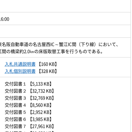
16:00
東名阪自動車道の名古屋西IC～蟹江IC間（下り線）において、
区間の橋梁約2.0㎞の床版取替工事を行うものである。
入札共通説明書
【160 KB】
入札個別説明書
【328 KB】
交付図書１
【5,133 KB】
交付図書２
【32,732 KB】
交付図書３
【32,769 KB】
交付図書４
【8,560 KB】
交付図書５
【2,952 KB】
交付図書６
【3,985 KB】
交付図書７
【27,961 KB】