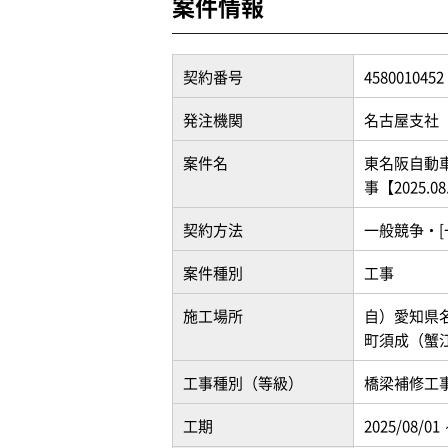
案件情報
契約番号
4580010452
発注機関
名古屋支社
案件名
東名阪自動
事【2025.0
契約方法
一般競争・[
案件種別
工事
施工場所
自）愛知県
町須成（蟹江
工事種別（等級）
橋梁補修工事(
工期
2025/08/01 