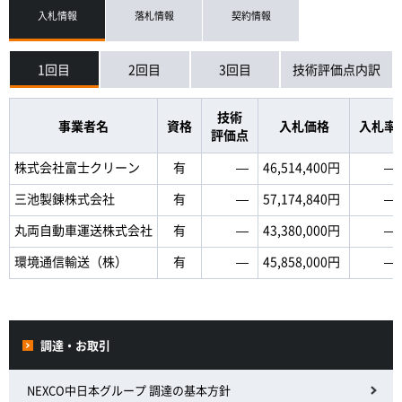
入札情報
落札情報
契約情報
1回目
2回目
3回目
技術評価点内訳
技術
事業者名
資格
入札価格
入札率
評価点
株式会社富士クリーン
有
―
46,514,400円
―
三池製錬株式会社
有
―
57,174,840円
―
丸両自動車運送株式会社
有
―
43,380,000円
―
環境通信輸送（株）
有
―
45,858,000円
―
調達・お取引
NEXCO中日本グループ 調達の基本方針