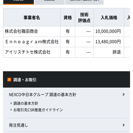
技術
事業者名
資格
入札価格
入
評価点
株式会社篠田商会
有
―
10,000,000円
Ｅｎｎｅａｇｒａｍ株式会社
有
―
13,480,000円
アイリスチトセ株式会社
有
―
辞退
調達・お取引
NEXCO中日本グループ 調達の基本方針
調達の基本方針
お取引先CSR推進ガイドライン
発注見通し