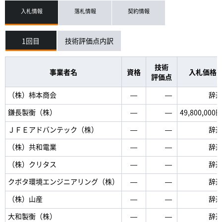
入札情報
落札情報
契約情報
1回目
技術評価点内訳
技術
事業者名
資格
入札価格
評価点
（株）柿本商会
―
―
辞
鎌長製衡（株）
―
―
49,800,000
ＪＦＥアドバンテック（株）
―
―
辞
（株）共和電業
―
―
辞
（株）クリタス
―
―
辞
クボタ環境エンジニアリング（株）
―
―
辞
（株）山産
―
―
辞
大和製衡（株）
―
―
辞