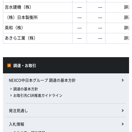
吉水建機（株）
―
―
辞
（株）日本製衡所
―
―
辞
英和（株）
―
―
辞
あきら工業（株）
―
―
辞
調達・お取引
NEXCO中日本グループ 調達の基本方針
調達の基本方針
お取引先CSR推進ガイドライン
発注見通し
入札情報