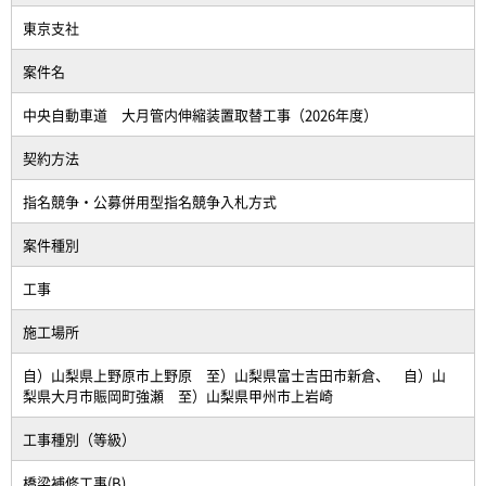
東京支社
案件名
中央自動車道 大月管内伸縮装置取替工事（2026年度）
契約方法
指名競争・公募併用型指名競争入札方式
案件種別
工事
施工場所
自）山梨県上野原市上野原 至）山梨県富士吉田市新倉、 自）山
梨県大月市賑岡町強瀬 至）山梨県甲州市上岩崎
工事種別（等級）
橋梁補修工事(B)