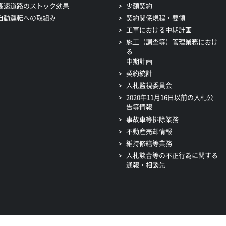
高速道路のストック効果
少額契約
自動運転への取組み
契約関係規程・要領
工事における中期計画
施工（調査等）管理業務におけ
る
中期計画
契約統計
入札監視委員会
2020年11月16日以前の入札公
告等情報
事故車等排除業務
不動産売却情報
維持修繕等業務
入札談合等の不正行為に関する
通報・相談先