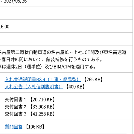
～ 2027/05/26
16:00
古屋第二環状自動車道の名古屋IC～上社JCT間及び東名高速道
～春日井IC間において、舗装補修を行うものである。
は週休2日（週単位）及びBIM/CIMを適用する。
入札共通説明書R8.4（工事・簡易型）
【265 KB】
入札公告（入札個別説明書）
【400 KB】
交付図書１
【20,710 KB】
交付図書２
【33,908 KB】
交付図書３
【41,258 KB】
質問回答
【106 KB】