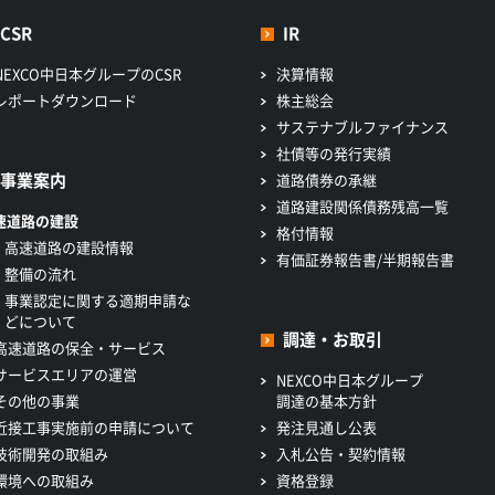
CSR
IR
NEXCO中日本グループのCSR
決算情報
レポートダウンロード
株主総会
サステナブルファイナンス
社債等の発行実績
事業案内
道路債券の承継
道路建設関係債務残高一覧
速道路の建設
格付情報
高速道路の建設情報
有価証券報告書/半期報告書
整備の流れ
事業認定に関する適期申請な
どについて
調達・お取引
高速道路の保全・サービス
サービスエリアの運営
NEXCO中日本グループ
その他の事業
調達の基本方針
近接工事実施前の申請について
発注見通し公表
技術開発の取組み
入札公告・契約情報
環境への取組み
資格登録