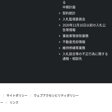
る
中期計画
契約統計
入札監視委員会
2020年11月16日以前の入札公
告等情報
事故車等排除業務
不動産売却情報
維持修繕等業務
入札談合等の不正行為に関する
通報・相談先
等
サイトポリシー
ウェブアクセシビリティポリシー
シー
リンク