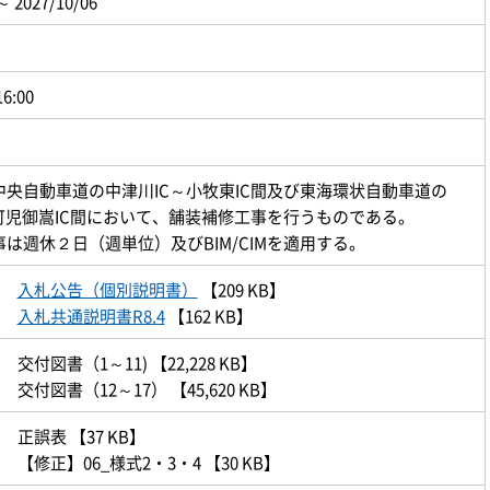
～ 2027/10/06
16:00
中央自動車道の中津川IC～小牧東IC間及び東海環状自動車道の
可児御嵩IC間において、舗装補修工事を行うものである。
は週休２日（週単位）及びBIM/CIMを適用する。
入札公告（個別説明書）
【209 KB】
入札共通説明書R8.4
【162 KB】
交付図書（1～11)
【22,228 KB】
交付図書（12～17）
【45,620 KB】
正誤表
【37 KB】
【修正】06_様式2・3・4
【30 KB】