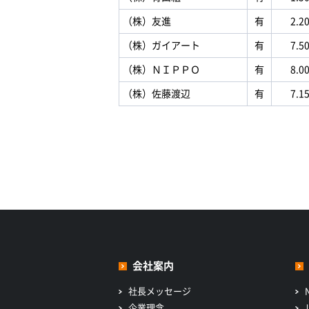
（株）友進
有
2.2
（株）ガイアート
有
7.5
（株）ＮＩＰＰＯ
有
8.0
（株）佐藤渡辺
有
7.1
会社案内
社長メッセージ
企業理念