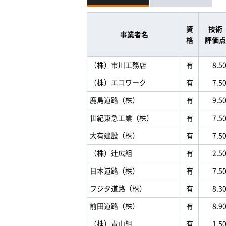
資
技術
事業者名
格
評価点
（株）市川工務店
有
8.5
（株）エコワーク
有
7.5
鹿島道路（株）
有
9.5
世紀東急工業（株）
有
7.5
大有建設（株）
有
7.5
（株）辻広組
有
2.5
日本道路（株）
有
7.5
フジタ道路（株）
有
8.3
前田道路（株）
有
8.9
（株）青山組
有
1.5