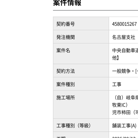
案件情報
契約番号
4580015267
発注機関
名古屋支社
案件名
中央自動車道
他】
契約方法
一般競争・[
案件種別
工事
施工場所
（自）岐阜
牧東IC） 
児市柿田（可
工事種別（等級）
舗装工事(A)