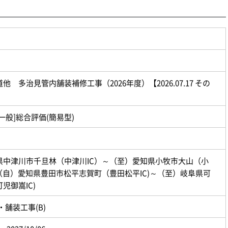
他 多治見管内舗装補修工事（2026年度）【2026.07.17 その
一般]総合評価(簡易型)
県中津川市千旦林（中津川IC）～（至）愛知県小牧市大山（小
（自）愛知県豊田市松平志賀町（豊田松平IC)～（至）岐阜県可
児御嵩IC)
・舗装工事(B)