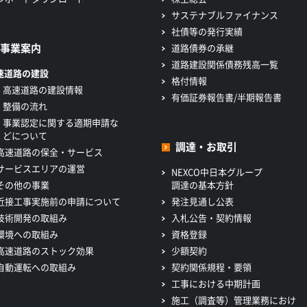
サステナブルファイナンス
社債等の発行実績
事業案内
道路債券の承継
道路建設関係債務残高一覧
速道路の建設
格付情報
高速道路の建設情報
有価証券報告書/半期報告書
整備の流れ
事業認定に関する適期申請な
どについて
調達・お取引
高速道路の保全・サービス
サービスエリアの運営
NEXCO中日本グループ
その他の事業
調達の基本方針
近接工事実施前の申請について
発注見通し公表
技術開発の取組み
入札公告・契約情報
環境への取組み
資格登録
高速道路のストック効果
少額契約
自動運転への取組み
契約関係規程・要領
工事における中期計画
施工（調査等）管理業務におけ